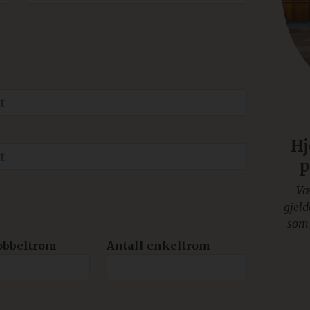
Hj
p
Væ
gjeld
som 
obbeltrom
Antall enkeltrom