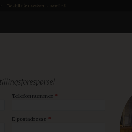
e
Bestill nå:
Gavekort → Bestill nå
tillingsforespørsel
Telefonnummer
E-postadresse