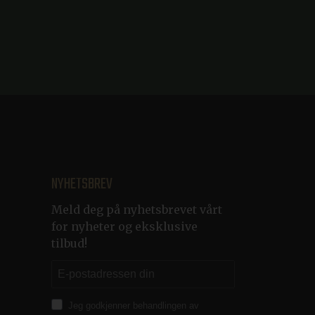
niskor och bots. Detta är
a rapporter om
Craft web content
nym øktidentifikator.
Craft web content
nym øktidentifikator.
itor’s booking progress
o function correctly.
 to continue their booking
red for the booking engine
NYHETSBREV
e for å identifisere
Meld deg på nyhetsbrevet vårt
for nyheter og eksklusive
Craft web content
nym øktidentifikator.
tilbud!
Beskrivelse
Jeg godkjenner behandlingen av
et og forbedre