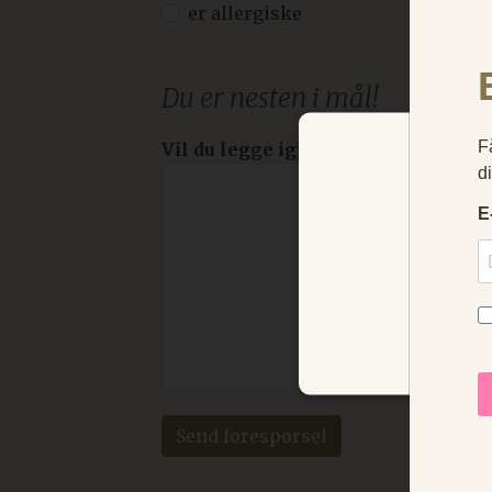
er allergiske
Du er nesten i mål!
Vil du legge igjen en beskjed eller 
Vi bruker i
under dom
STRENGT NØD
Send forespørsel