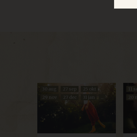
Strengt nødvendige informas
ikke brukes riktig uten str
Navn
Fo
imbox-consent
im
d3p_e.gif
mk
ARRAffinity
Mi
re
30 aug
27 sep
25 okt
11 s
Googles personvernr
CraftSessionId
Pi
29 nov
27 dec
31 jan
...
20 
.d
ca-bookvisit-ibe
on
__cf_bm
Cl
.l