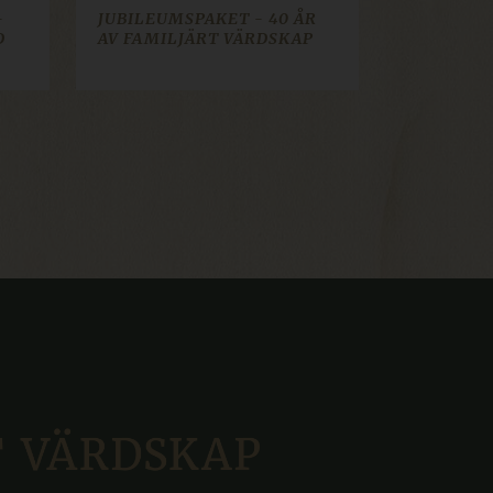
-
JUBILEUMSPAKET - 40 ÅR
D
AV FAMILJÄRT VÄRDSKAP
ifiera pålitlig webbtrafik.
Craft web content
nym øktidentifikator.
ifiera pålitlig webbtrafik.
v informasjonskapsler til
ttform og muliggjør
jonskapselen at
r håndtert av samme server i
Script.com-tjenesten for å
nskapsel. Det er
fungerer som det skal.
ifiera pålitlig webbtrafik.
 for å verifisere
e
ifiera pålitlig webbtrafik.