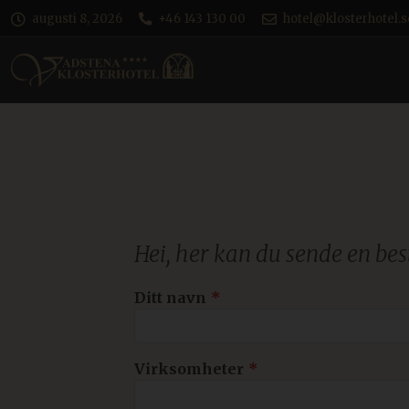
augusti 8, 2026
+46 143 130 00
hotel@klosterhotel.s
Hei, her kan du sende en bes
La
Ditt navn
dette
feltet
stå
Virksomheter
tomt