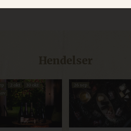
Strengt nødvendig
Ytelse
Målretting
Funksjonalitet
Ugradert
jonskapsler tillater kjernefunksjoner på nettstedet, som brukerinnlogging og kontoad
engt nødvendige informasjonskapsler.
rsørger / Domene
Utløpsdato
Beskrivelse
box.io
Sesjon
Determines whether the user has accepted the
t.dep-x.com
Sesjon
A tracking pixel used to collect information abo
with the site and any ads they may have seen. 
marketing purposes.A tracking pixel used to co
Hendelser
how visitors interact with the site and any ad
for analytics and marketing purposes.
Sesjon
Denne informasjonskapselen angis av nettste
crosoft Corporation
Azure-skyplattformen. Den brukes til lastbalanse
sources.citybreak.com
forespørslene om besøkende blir dirigert til sa
som helst surfesession.
ep
2 okt
30 okt
26 sep
egler
Sesjon
Dette informasjonskapselnavnet er knyttet til 
xel & Tonic Inc.
nov
management system, hvor fungerer som en ano
a.klosterhotel.se
line.bookvisit.com
Sesjon
Stores booking workflow data to allow visitors
without having to re-enter information. Requi
to function correctly.
29
Denna cookie används för att skilja mellan män
oudflare Inc.
minutter
fördelaktigt för webbplatsen för att göra giltig
inkedin.com
57
användningen av deras webbplats.