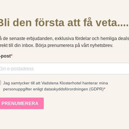
stille et spørsmål?
Dette nettstedet bruker informasjonskapsler
nformasjonskapsler for å forbedre opplevelsen din. Valget ditt gjelder for vår
enet klosterhotel.se (inkludert våre språkversjoner og bestillingssiden). Le
informasjonskapselpolicy
.
GODTA ALLE
AVVIS ALLE
VIS DETALJER
VENDIG
YTELSE
MÅLRETTING
FUNKSJONALIT