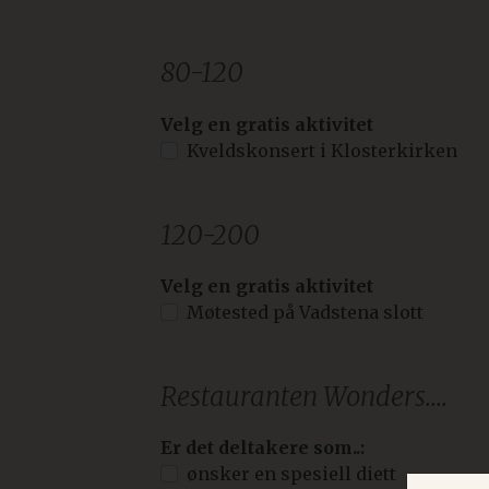
80-120
Velg en gratis aktivitet
Kveldskonsert i Klosterkirken
120-200
Velg en gratis aktivitet
Møtested på Vadstena slott
Restauranten Wonders....
Er det deltakere som..:
ønsker en spesiell diett