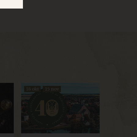
ministrasjon. Nettstedet kan
 cookie consent banner.
ut how visitors interact
Used for analytics and
llect information about
s they may have seen. Used
der som kjøres på Windows
ring for å sikre at
mme server i en hvilken
18 okt
15 nov
Craft web content
nym øktidentifikator.
 to continue their booking
red for the booking engine
niskor och bots. Detta är
a rapporter om