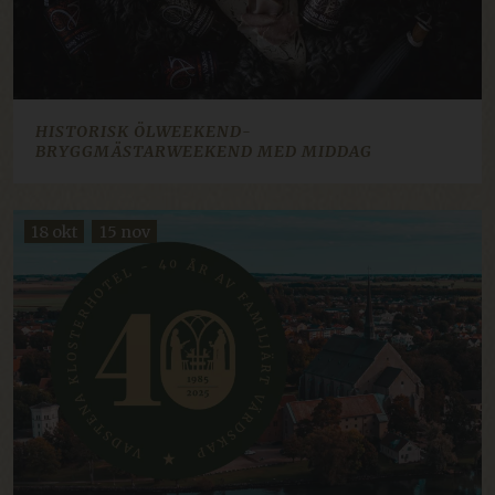
.da.klosterhotel.se
li_gc
5 måneder
LinkedIn Corporation
4 uker
.linkedin.com
HISTORISK ÖLWEEKEND-
BRYGGMÄSTARWEEKEND MED MIDDAG
ARRAffinitySameSite
Sesjon
Microsoft Corporation
.resources.citybreak.com
18 okt
15 nov
CookieScriptConsent
1 år
CookieScript
.klosterhotel.se