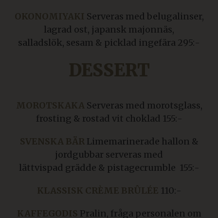
OKONOMIYAKI
Serveras med belugalinser,
lagrad ost, japansk majonnäs,
salladslök, sesam & picklad ingefära 295:-
DESSERT
MOROTSKAKA
Serveras med morotsglass,
frosting & rostad vit choklad 155:-
SVENSKA BÄR
Limemarinerade hallon &
jordgubbar serveras med
lättvispad grädde & pistagecrumble 155:-
KLASSISK CRÈME BRÛLÉE
110:-
KAFFEGODIS
Pralin, fråga personalen om