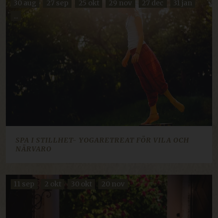
30 aug
27 sep
25 okt
29 nov
27 dec
31 jan
...
ARRAffinity
Sesjon
Microsoft Corporation
resources.citybreak.com
Googles personvernregler
SPA I STILLHET- YOGARETREAT FÖR VILA OCH
NÄRVARO
CraftSessionId
Sesjon
Pixel & Tonic Inc.
.da.klosterhotel.se
11 sep
2 okt
30 okt
20 nov