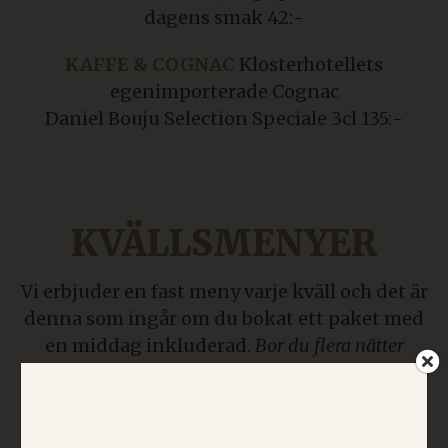
dagens smak 42:-
KAFFE & COGNAC
Klosterhotellets
egenimporterade Cognac
Daniel Bouju Selection Speciale 3cl 135:-
KVÄLLSMENYER
Vi erbjuder en fast meny varje kväll och det är
denna som ingår om du bokat ett paket med
en middag inkluderad.
Bor du flera nätter
varierar vi givetvis menyn till dig vid behov.
×