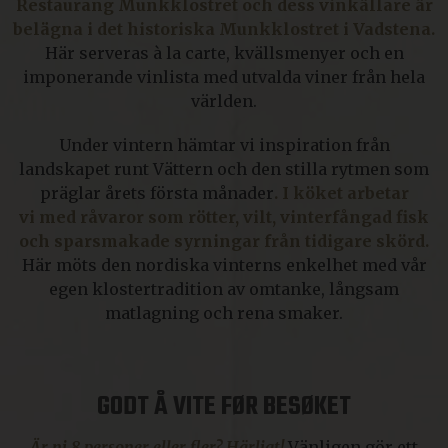
Restaurang Munkklostret och dess vinkällare är
belägna i det historiska Munkklostret i Vadstena.
Här serveras à la carte, kvällsmenyer och en
imponerande vinlista med utvalda viner från hela
världen.
Under vintern hämtar vi inspiration från
landskapet runt Vättern och den stilla rytmen som
präglar årets första månader
. I köket arbetar
vi med råvaror som rötter, vilt, vinterfångad fisk
och sparsmakade syrningar från tidigare skörd.
Här möts den nordiska vinterns enkelhet med vår
egen klostertradition av omtanke, långsam
matlagning och rena smaker.
GODT Å VITE FØR BESØKET
Är ni 8 personer eller fler? Härligt!
Vänligen gör ett