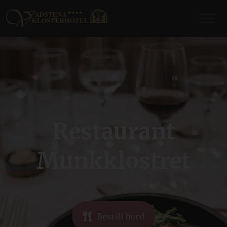
Restaurant
Munkklostret
Bestill bord