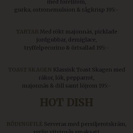
med forellrom,
gurka, ostronemulsion & rågkrisp 195:-
TARTAR
Med rökt majonnäs, picklade
jordgubbar, demiglace,
tryffelpecorino & örtsallad 195:-
TOAST SKAGEN
Klassisk Toast Skagen med
räkor, lök, pepparrot,
majonnäs & dill samt löjrom 195:-
HOT DISH
RÖDINGFILÉ
Serveras med persiljerotskräm,
syrlig vitvinsås smaksatt