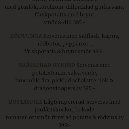
med gräslök, forellrom, dillpicklad gurka samt
färskpotatis med brynt
smör & dill 385:-
RÖDTUNGA
Serveras med sidfläsk, kapris,
rödbetor, pepparrot, ,
färskpotatis & brynt smör 385:-
BRÄSSERAD OXKIND
Serveras med
potatisterrin, salsa verde,
broccolikräm, picklad schalottenlök &
dragonvinägersky 395:-
ROSTASFILÉ
Lågtempererad, serveras med
jordärtskockor, bakade
tomater, örtsmör, friterad potatis & rödvinsky
395:-