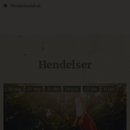
Klosterhotel.se
Hendelser
30 aug
27 sep
25 okt
29 nov
27 dec
31 jan
...