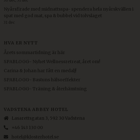
30 dec, 31 dec
Nyårsfirade med midnattsspa- spendera hela nyårskvällen i
spat med god mat, spa & bubbel vid tolvslaget
31 dec
HVA ER NYTT
Årets sommartidning är här
SPABLOGG- Nyhet Wellnessretreat, året om!
Carina & Johan har fått en medalj!
SPABLOGG- Bastuns hälsoeffekter
SPABLOGG- Träning & återhämtning
VADSTENA ABBEY HOTEL
Lasarettsgatan 3, 592 30 Vadstena
+46 143 130 00
hotel@klosterhotel.se