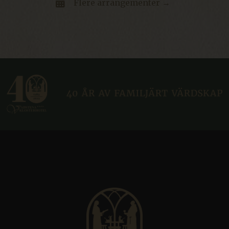
Flere arrangementer →
ARRAffinity
Sesjon
Microsoft Corporation
resources.citybreak.com
Googles personvernregler
CraftSessionId
Sesjon
Pixel & Tonic Inc.
.da.klosterhotel.se
ca-bookvisit-ibe
online.bookvisit.com
Sesjon