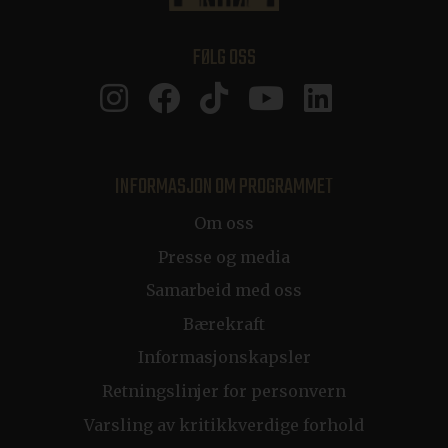
FØLG OSS
__cf_bm
29
Cloudflare Inc.
minutter
.linkedin.com
57
sekunder
INFORMASJON OM PROGRAMMET
CRAFT_CSRF_TOKEN
Sesjon
Cloudflare Inc.
.en.klosterhotel.se
Om oss
Presse og media
CraftSessionId
Sesjon
Pixel & Tonic Inc.
.nb.klosterhotel.se
Samarbeid med oss
Bærekraft
Informasjonskapsler
CRAFT_CSRF_TOKEN
Sesjon
Cloudflare Inc.
.da.klosterhotel.se
Retningslinjer for personvern
Varsling av kritikkverdige forhold
li_gc
5 måneder
LinkedIn Corporation