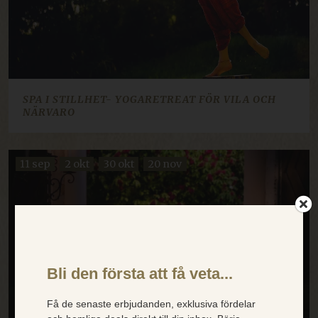
SPA I STILLHET- YOGARETREAT FÖR VILA OCH
NÄRVARO
11 sep
2 okt
30 okt
20 nov
×
Dette nettstedet
bruker
SWEDISH
informasjonskapsler