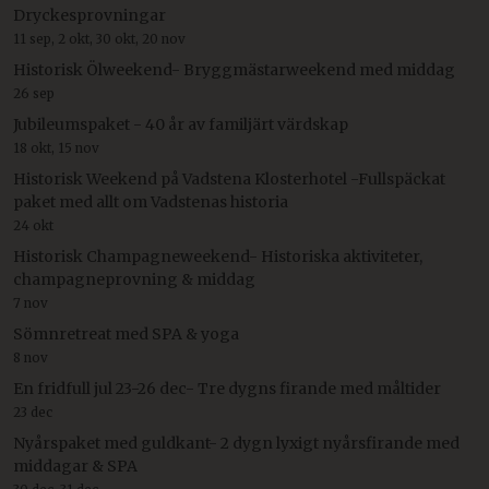
Dryckesprovningar
11 sep, 2 okt, 30 okt, 20 nov
Historisk Ölweekend- Bryggmästarweekend med middag
26 sep
Jubileumspaket - 40 år av familjärt värdskap
18 okt, 15 nov
Historisk Weekend på Vadstena Klosterhotel -Fullspäckat
paket med allt om Vadstenas historia
24 okt
Historisk Champagneweekend- Historiska aktiviteter,
champagneprovning & middag
7 nov
Sömnretreat med SPA & yoga
8 nov
En fridfull jul 23-26 dec- Tre dygns firande med måltider
23 dec
Nyårspaket med guldkant- 2 dygn lyxigt nyårsfirande med
middagar & SPA