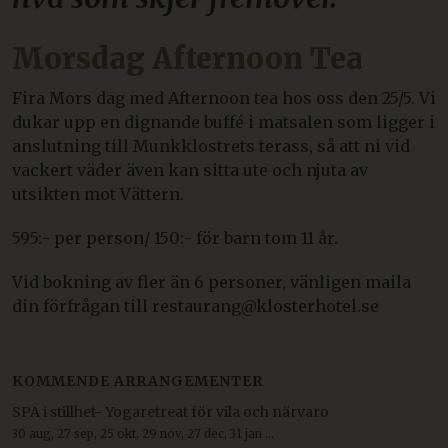
Morsdag Afternoon Tea
Fira Mors dag med Afternoon tea hos oss den 25/5. Vi
dukar upp en dignande buffé i matsalen som ligger i
anslutning till Munkklostrets terass, så att ni vid
vackert väder även kan sitta ute och njuta av
utsikten mot Vättern.
595:- per person/ 150:- för barn tom 11 år.
Vid bokning av fler än 6 personer, vänligen maila
din förfrågan till restaurang@klosterhotel.se
KOMMENDE ARRANGEMENTER
SPA i stillhet- Yogaretreat för vila och närvaro
30 aug, 27 sep, 25 okt, 29 nov, 27 dec, 31 jan ...