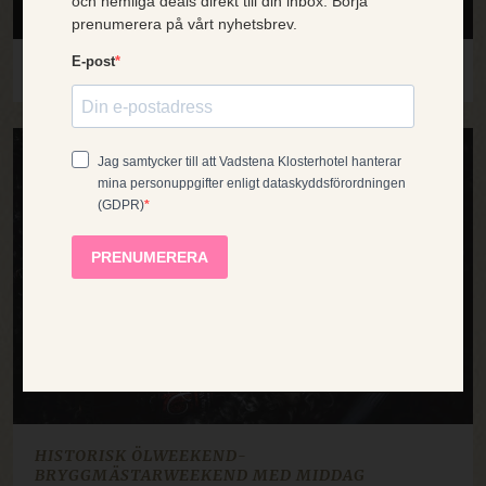
ENGLISH
Vi bruker informasjonskapsler for å forbedre
opplevelsen din. Valget ditt gjelder for våre
GERMAN
nettsteder under domenet klosterhotel.se
SMAKSPRØVER PÅ DRIKKEVARER
DANISH
(inkludert våre språkversjoner og
bestillingssiden). Les mer i
vår
NORWEGIAN
informasjonskapselpolicy
.
26 sep
FRENCH
GODTA ALLE
AVVIS ALLE
VIS DETALJER
STRENGT NØDVENDIG
YTELSE
MÅLRETTING
FUNKSJONALITET
HISTORISK ÖLWEEKEND-
BRYGGMÄSTARWEEKEND MED MIDDAG