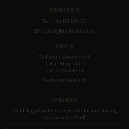
4 uker
.linkedin.com
KONTAKT OSS PÅ
ARRAffinitySameSite
Sesjon
Microsoft Corporation
+46 143 130 00
.resources.citybreak.com
hotel@klosterhotel.se
FINN HER
Vadstena Klosterhotel
Lasarettsgatan 3
CookieScriptConsent
1 år
CookieScript
592 30 Vadstena
.klosterhotel.se
Kart over området
NYHETSBREV
Meld deg på nyhetsbrevet vårt for nyheter og
CRAFT_CSRF_TOKEN
Sesjon
Cloudflare Inc.
.de.klosterhotel.se
eksklusive tilbud!