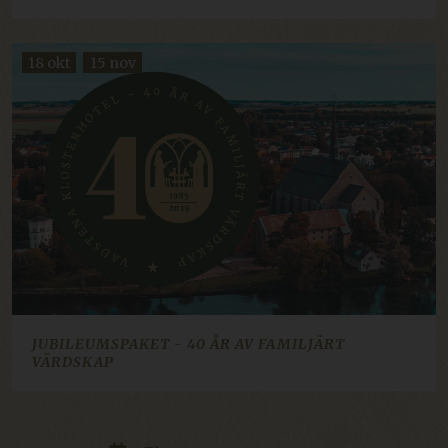
UGRADERT
18 okt
15 nov
Strengt nødvendig
Ytelse
Målretting
Funksjonalitet
Ugradert
Strengt nødvendige informasjonskapsler tillater
kjernefunksjoner på nettstedet, som
brukerinnlogging og kontoadministrasjon.
Nettstedet kan ikke brukes riktig uten strengt
nødvendige informasjonskapsler.
Navn
Forsørger / Domene
Utløpsdato
imbox-consent
imbox.io
Sesjon
JUBILEUMSPAKET - 40 ÅR AV FAMILJÄRT
d3p_e.gif
mkt.dep-x.com
Sesjon
VÄRDSKAP