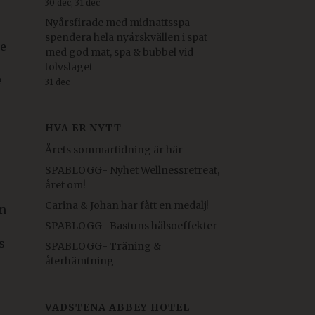
30 dec, 31 dec
Nyårsfirade med midnattsspa-
spendera hela nyårskvällen i spat
e
med god mat, spa & bubbel vid
tolvslaget
e
31 dec
HVA ER NYTT
Årets sommartidning är här
SPABLOGG- Nyhet Wellnessretreat,
året om!
Carina & Johan har fått en medalj!
om
SPABLOGG- Bastuns hälsoeffekter
s
SPABLOGG- Träning &
återhämtning
VADSTENA ABBEY HOTEL