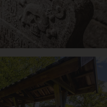
forespørsler fra en besøkssøkingsøkt alltid bli
klyngen.
1 år
Denne informasjonskapselen brukes av Cookie-
okieScript
huske innstillingene for besøkendes informasjo
losterhotel.se
nødvendig at Cookie-Script.com cookie-banner 
Sesjon
Denna cookie används av Cloudflare för att ident
oudflare Inc.
e.klosterhotel.se
1 år
Denne informasjonskapselen brukes av Microsoft
crosoft Corporation
påloggingsinformasjonen din på en sikker måt
ep-x.com
Sesjon
Denna cookie används av Cloudflare för att ident
oudflare Inc.
b.klosterhotel.se
29
Denna cookie används för att skilja mellan män
oudflare Inc.
minutter
fördelaktigt för webbplatsen för att göra giltig
imeo.com
54
användningen av deras webbplats.
sekunder
Sesjon
Dette informasjonskapselnavnet er knyttet til 
xel & Tonic Inc.
management system, hvor fungerer som en ano
w.klosterhotel.se
Sesjon
Dette informasjonskapselnavnet er knyttet til 
xel & Tonic Inc.
management system, hvor fungerer som en ano
n.klosterhotel.se
ka.klosterhotel.se
Sesjon
Stores booking session data to maintain the vis
across pages. Required for the booking engine t
ka.klosterhotel.se
Sesjon
Stores booking workflow data to allow visitors