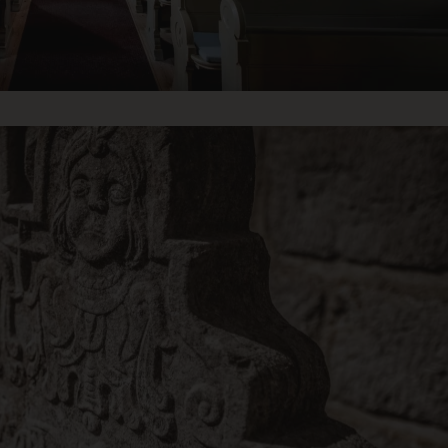
Sesjon
Denne informasjonskapselen angis av nettste
crosoft Corporation
Azure-skyplattformen. Den brukes til lastbalanse
sources.citybreak.com
forespørslene om besøkende blir dirigert til sa
som helst surfesession.
egler
Sesjon
Dette informasjonskapselnavnet er knyttet til 
xel & Tonic Inc.
management system, hvor fungerer som en ano
a.klosterhotel.se
line.bookvisit.com
Sesjon
Stores booking workflow data to allow visitors
without having to re-enter information. Requi
to function correctly.
29
Denna cookie används för att skilja mellan män
oudflare Inc.
minutter
fördelaktigt för webbplatsen för att göra giltig
inkedin.com
57
användningen av deras webbplats.
sekunder
Sesjon
Denna cookie används av Cloudflare för att ident
oudflare Inc.
n.klosterhotel.se
Sesjon
Dette informasjonskapselnavnet er knyttet til 
xel & Tonic Inc.
management system, hvor fungerer som en ano
b.klosterhotel.se
Sesjon
Denna cookie används av Cloudflare för att ident
oudflare Inc.
a.klosterhotel.se
5 måneder
Brukes til å lagre gjestenes samtykke til bruk a
nkedIn Corporation
4 uker
ikke-vesentlige formål
inkedin.com
Sesjon
Når du bruker Microsoft Azure som en vertspla
crosoft Corporation
belastningsbalansering, sikrer denne informas
esources.citybreak.com