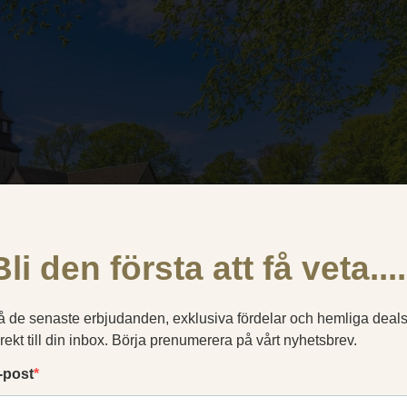
Dette nettstedet bruker informasjonskapsler
nformasjonskapsler for å forbedre opplevelsen din. Valget ditt gjelder for vår
enet klosterhotel.se (inkludert våre språkversjoner og bestillingssiden). Le
informasjonskapselpolicy
.