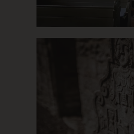
ARRAffinity
Mi
re
Googles personvernr
CraftSessionId
Pi
.d
ca-bookvisit-ibe
on
__cf_bm
Cl
.l
CRAFT_CSRF_TOKEN
Cl
.e
CraftSessionId
Pi
.n
CRAFT_CSRF_TOKEN
Cl
.d
li_gc
Li
.l
ARRAffinitySameSite
Mi
.r