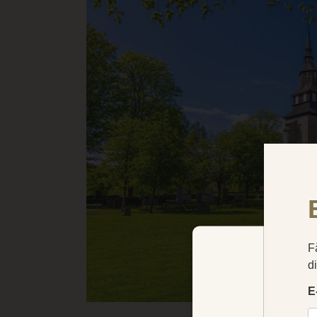
Vi bruker i
under dom