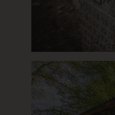
CookieScriptConsent
Co
.k
CRAFT_CSRF_TOKEN
Cl
.d
buid
Mi
.d
CRAFT_CSRF_TOKEN
Cl
.n
__cf_bm
Cl
.v
CraftSessionId
Pi
ww
CraftSessionId
Pi
.e
bv_jwt
bo
ca-bookvisit-ibe
bo