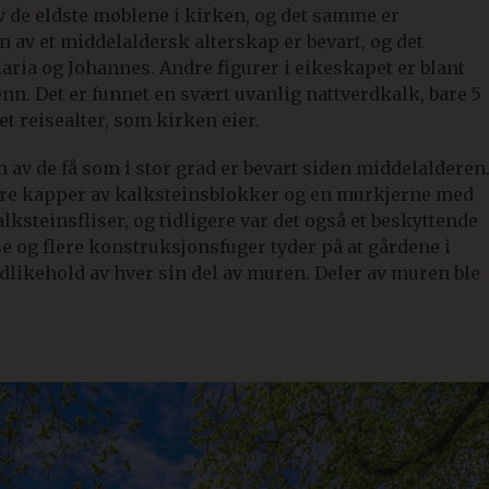
 av de eldste møblene i kirken, og det samme er
 av et middelaldersk alterskap er bevart, og det
Maria og Johannes. Andre figurer i eikeskapet er blant
nn. Det er funnet en svært uvanlig nattverdkalk, bare 5
et reisealter, som kirken eier.
av de få som i stor grad er bevart siden middelalderen
tre kapper av kalksteinsblokker og en murkjerne med
steinsfliser, og tidligere var det også et beskyttende
se og flere konstruksjonsfuger tyder på at gårdene i
dlikehold av hver sin del av muren. Deler av muren ble