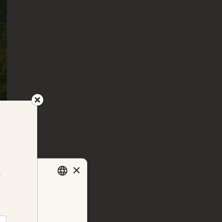
×
e nettsteder
SWEDISH
s mer i
vår
ENGLISH