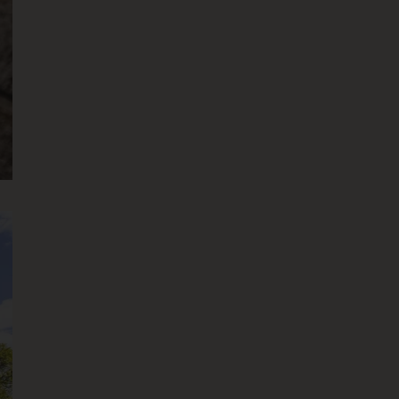
r håndtert av samme server i
Script.com-tjenesten for å
nskapsel. Det er
fungerer som det skal.
ifiera pålitlig webbtrafik.
 for å verifisere
e
ifiera pålitlig webbtrafik.
niskor och bots. Detta är
a rapporter om
Craft web content
nym øktidentifikator.
Craft web content
nym øktidentifikator.
itor’s booking progress
o function correctly.
 to continue their booking