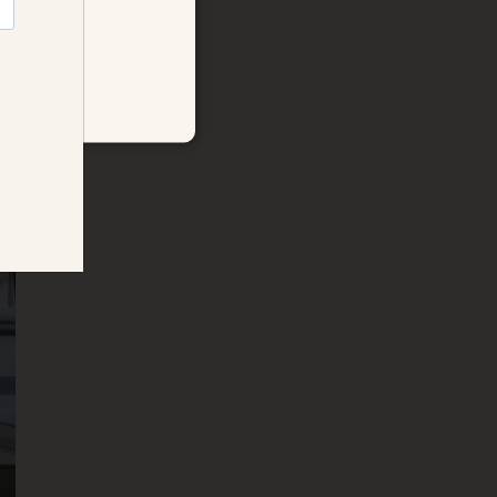
GERMAN
DANISH
NORWEGIAN
FRENCH
ET
UGRADERT
ministrasjon. Nettstedet kan
 cookie consent banner.
ut how visitors interact
Used for analytics and
llect information about
s they may have seen. Used