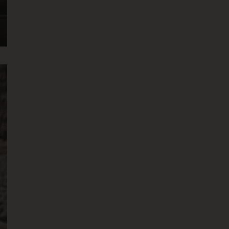
der som kjøres på Windows
ring for å sikre at
mme server i en hvilken
Craft web content
nym øktidentifikator.
 to continue their booking
red for the booking engine
niskor och bots. Detta är
a rapporter om
ifiera pålitlig webbtrafik.
Craft web content
nym øktidentifikator.
ifiera pålitlig webbtrafik.
v informasjonskapsler til
ttform og muliggjør
jonskapselen at