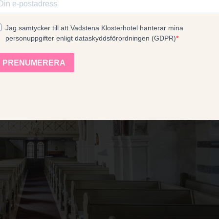
GODTA ALLE
AVVIS ALLE
VIS DETALJER
VENDIG
YTELSE
MÅLRETTING
FUNKSJONALIT
Strengt nødvendig
Ytelse
Målretting
Funksjonalitet
Ugradert
jonskapsler tillater kjernefunksjoner på nettstedet, som brukerinnlogging og kontoad
engt nødvendige informasjonskapsler.
rsørger / Domene
Utløpsdato
Beskrivelse
box.io
Sesjon
Determines whether the user has accepted the
t.dep-x.com
Sesjon
A tracking pixel used to collect information abo
with the site and any ads they may have seen. 
marketing purposes.A tracking pixel used to co
how visitors interact with the site and any ad
for analytics and marketing purposes.