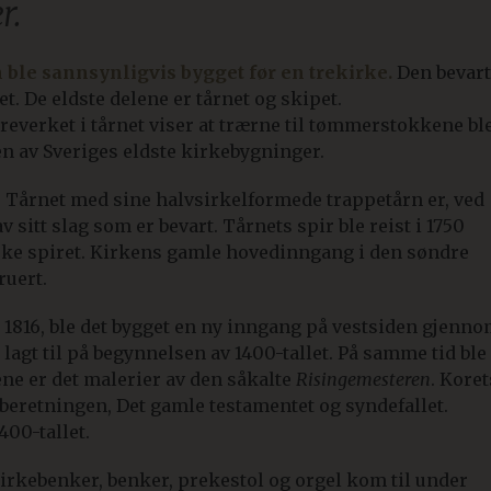
r.
ble sannsynligvis bygget før en trekirke.
Den bevart
et. De eldste delene er tårnet og skipet.
verket i tårnet viser at trærne til tømmerstokkene bl
 en av Sveriges eldste kirkebygninger.
. Tårnet med sine halvsirkelformede trappetårn er, ved
 sitt slag som er bevart. Tårnets spir ble reist i 1750
erske spiret. Kirkens gamle hovedinngang i den søndre
ruert.
 1816, ble det bygget en ny inngang på vestsiden gjenn
g lagt til på begynnelsen av 1400-tallet. På samme tid ble
ene er det malerier av den såkalte
Risingemesteren
. Koret
beretningen, Det gamle testamentet og syndefallet.
400-tallet.
rkebenker, benker, prekestol og orgel kom til under