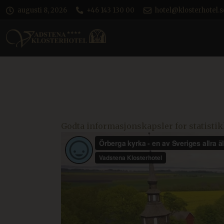
augusti 8, 2026
+46 143 130 00
hotel@klosterhotel.s
Godta informasjonskapsler for statisti