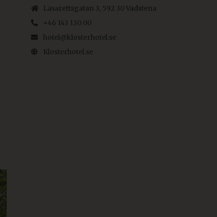
Lasarettsgatan 3, 592 30 Vadstena
+46 143 130 00
hotel@klosterhotel.se
Klosterhotel.se
.