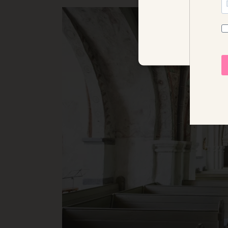
STRENGT NØD
Strengt nødvendige informas
ikke brukes riktig uten str
Navn
Fo
imbox-consent
im
d3p_e.gif
mk