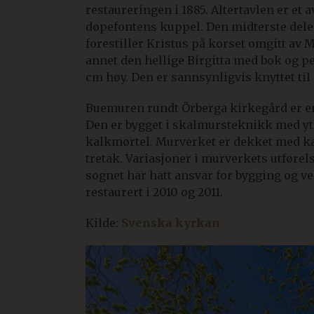
restaureringen i 1885. Altertavlen er et
døpefontens kuppel. Den midterste delen
forestiller Kristus på korset omgitt av 
annet den hellige Birgitta med bok og pe
cm høy. Den er sannsynligvis knyttet til 
Buemuren rundt Örberga kirkegård er en 
Den er bygget i skalmursteknikk med y
kalkmørtel. Murverket er dekket med kalk
tretak. Variasjoner i murverkets utførel
sognet har hatt ansvar for bygging og ve
restaurert i 2010 og 2011.
Kilde:
Svenska kyrkan