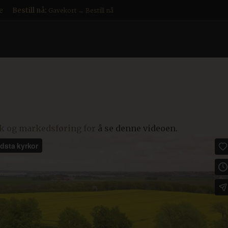
e
Bestill nå:
Gavekort → Bestill nå
kk og markedsføring for
å se denne videoen.