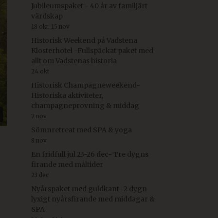
Jubileumspaket - 40 år av familjärt
värdskap
18 okt, 15 nov
Historisk Weekend på Vadstena
Klosterhotel -Fullspäckat paket med
allt om Vadstenas historia
24 okt
Historisk Champagneweekend-
Historiska aktiviteter,
champagneprovning & middag
7 nov
Sömnretreat med SPA & yoga
8 nov
En fridfull jul 23-26 dec- Tre dygns
firande med måltider
23 dec
Nyårspaket med guldkant- 2 dygn
lyxigt nyårsfirande med middagar &
SPA