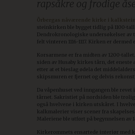
rapsåkre og frodige åse
Örbergas nåværende kirke i kalkstein 
steinkirken ble bygget tidlig på 1100-tall
Dendrokronologiske undersøkelser av tre
felt vinteren 1116-1117. Kirken er dermed
Korsarmene er fra midten av 1200-tallet
siden av Husaby kirkes tårn, det eneste av
etter at et bieslag ødela det middelald
skipsmuren er fjernet og delvis rekonst
Da våpenhuset ved inngangen ble revet i
tårnet. Sakristiet på nordsiden ble troli
også hvelvene i kirken utskåret. I hvelv
kalkmalerier viser scener fra skapelses
Maleriene ble utført på begynnelsen av 1
Kirkerommets ensartede interiør med ki