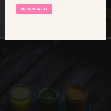
AVVIS ALLE
VIS DETALJER
STRENGT NØDVENDIG
YTELSE
MÅLRETTING
FUNKSJONALITET
UGRADERT
Strengt nødvendig
Ytelse
Målretting
Funksjonalitet
Ugradert
Strengt nødvendige informasjonskapsler tillater
kjernefunksjoner på nettstedet, som
brukerinnlogging og kontoadministrasjon.