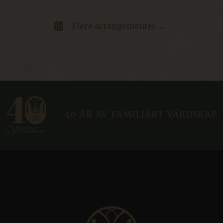
54
sekunder
Flere arrangementer →
CraftSessionId
Sesjon
Pixel & Tonic Inc.
www.klosterhotel.se
CraftSessionId
Sesjon
Pixel & Tonic Inc.
.en.klosterhotel.se
bv_jwt
boka.klosterhotel.se
Sesjon
ca-bookvisit-ibe
boka.klosterhotel.se
Sesjon