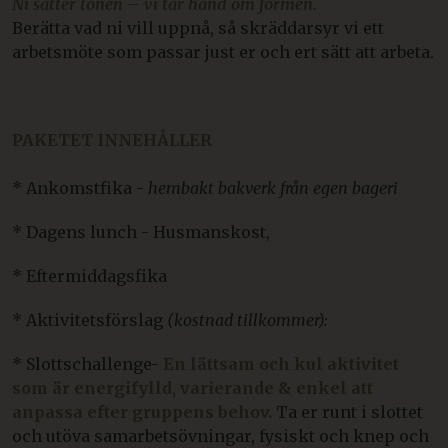
Ni sätter tonen – vi tar hand om formen.
Berätta vad ni vill uppnå, så skräddarsyr vi ett
arbetsmöte som passar just er och ert sätt att arbeta.
PAKETET INNEHÅLLER
* Ankomstfika -
hembakt bakverk från egen bageri
* Dagens lunch - Husmanskost,
* Eftermiddagsfika
* Aktivitetsförslag
(kostnad tillkommer):
* Slottschallenge-
En lättsam och kul aktivitet
som är energifylld, varierande & enkel att
anpassa efter gruppens behov.
Ta er runt i slottet
och utöva samarbetsövningar, fysiskt och knep och