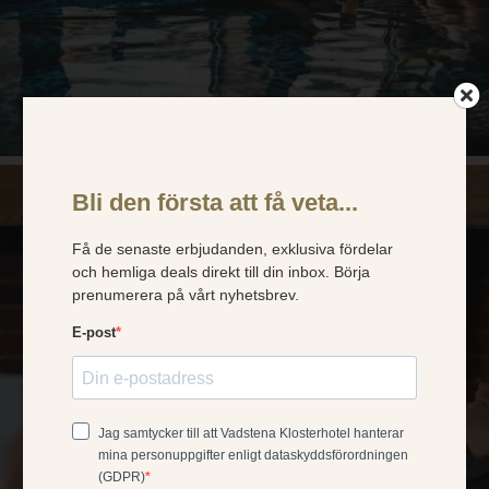
×
Dette nettstedet
bruker
SWEDISH
informasjonskapsler
ENGLISH
Vi bruker informasjonskapsler for å forbedre
opplevelsen din. Valget ditt gjelder for våre
GERMAN
nettsteder under domenet klosterhotel.se
DANISH
(inkludert våre språkversjoner og
bestillingssiden). Les mer i
vår
NORWEGIAN
informasjonskapselpolicy
.
FRENCH
GODTA ALLE