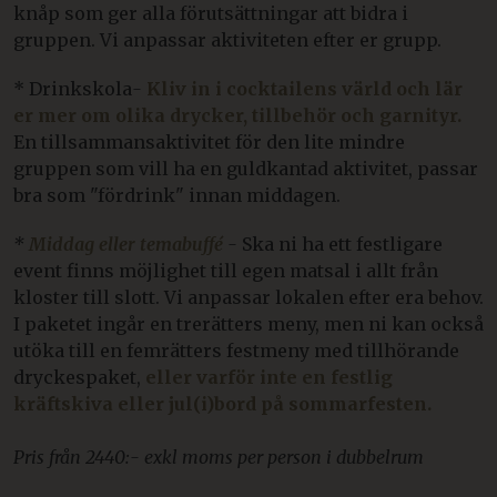
knåp som ger alla förutsättningar att bidra i
gruppen. Vi anpassar aktiviteten efter er grupp.
* Drinkskola
-
Kliv in i cocktailens värld och lär
er mer om olika drycker, tillbehör och garnityr.
En tillsammansaktivitet för den lite mindre
gruppen som vill ha en guldkantad aktivitet, passar
bra som "fördrink" innan middagen.
*
Middag eller temabuffé
-
Ska ni ha ett festligare
event finns möjlighet till egen matsal i allt från
kloster till slott. Vi anpassar lokalen efter era behov.
I paketet ingår en trerätters meny, men ni kan också
utöka till en femrätters festmeny med tillhörande
dryckespaket,
eller varför inte en festlig
kräftskiva eller jul(i)bord på sommarfesten.
Pris från 2440:- exkl moms per person i dubbelrum