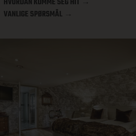
HVORDAN KOMME SEG HIT →
VANLIGE SPØRSMÅL →