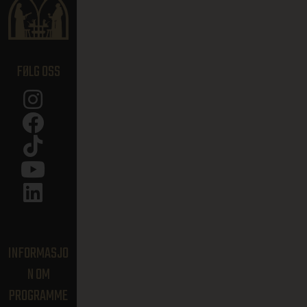
FØLG OSS
INFORMASJO
N OM
PROGRAMME