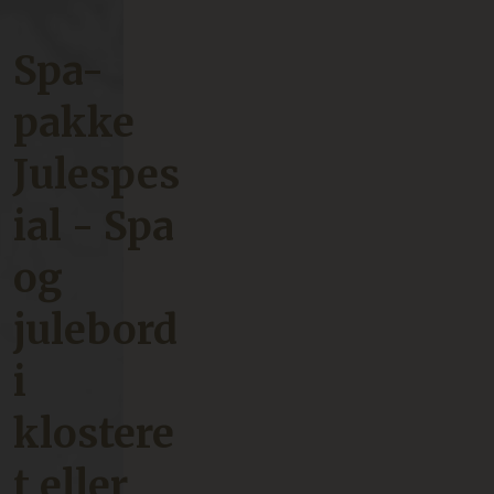
Spa-
pakke
Julespes
ial - Spa
og
julebord
i
klostere
t eller