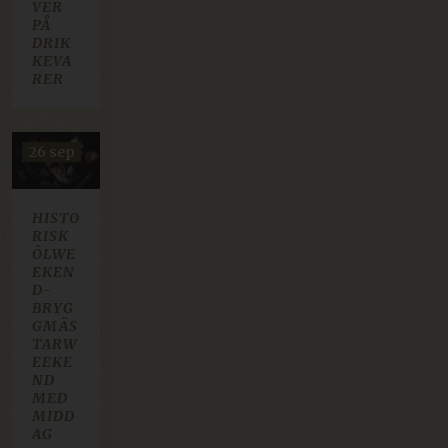
VER
PÅ
DRIK
KEVA
RER
26 sep
HISTO
RISK
ÖLWE
EKEN
D-
BRYG
GMÄS
TARW
EEKE
ND
MED
MIDD
AG