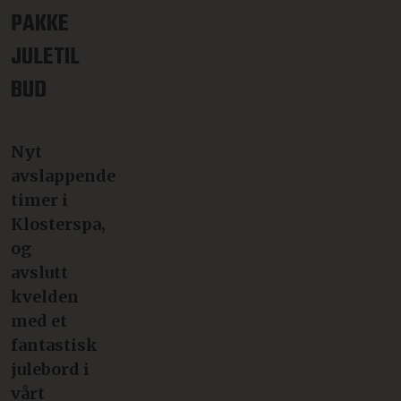
PAKKE
JULETIL
BUD
Nyt
avslappende
timer i
Klosterspa,
og
avslutt
kvelden
med et
fantastisk
julebord i
vårt