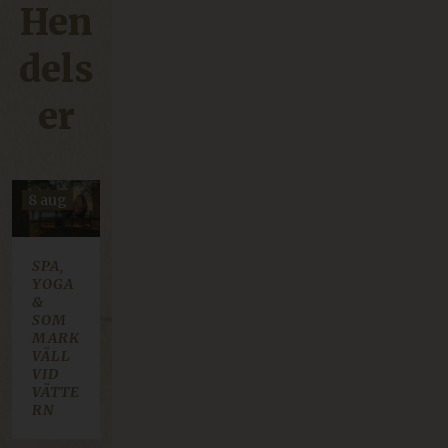
Hen
dels
er
8 aug
SPA,
YOGA
&
SOM
MARK
VÄLL
VID
VÄTTE
RN