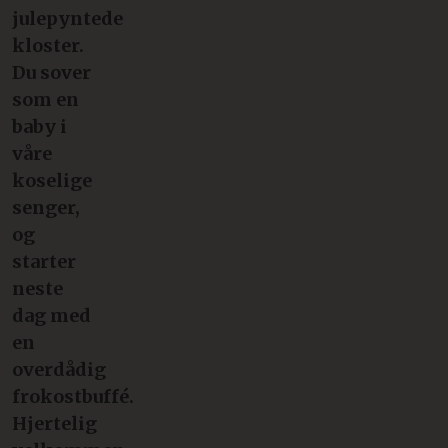
julepyntede
kloster.
Du sover
som en
baby i
våre
koselige
senger,
og
starter
neste
dag med
en
overdådig
frokostbuffé.
Hjertelig