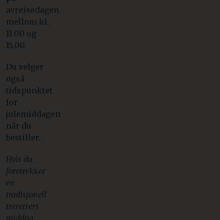
avreisedagen
mellom kl.
11.00 og
15.00.
Du velger
også
tidspunktet
for
julemiddagen
når du
bestiller.
Hvis du
foretrekker
en
tradisjonell
treretters
middag