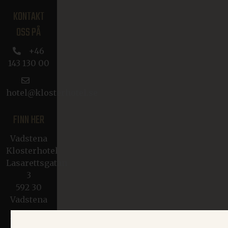
KONTAKT
OSS PÅ
+46
143 130 00
hotel@klosterhotel.se
FINN HER
Vadstena
Klosterhotel
Lasarettsgatan
3
592 30
Vadstena
Kart over