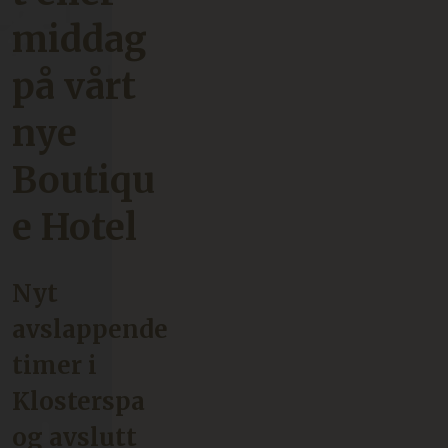
middag
på vårt
nye
Boutiqu
e Hotel
Nyt
avslappende
timer i
Klosterspa
og avslutt