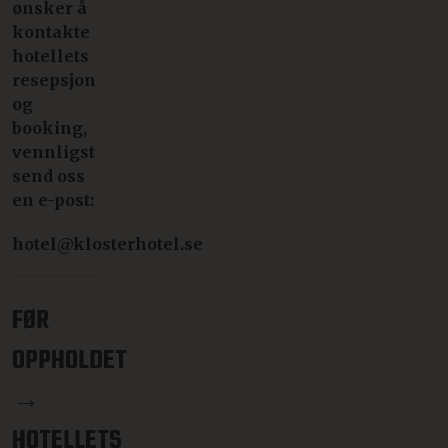
ønsker å
kontakte
hotellets
resepsjon
og
booking,
vennligst
send oss
en e-post:
hotel@klosterhotel.se
FØR
OPPHOLDET
→
HOTELLETS