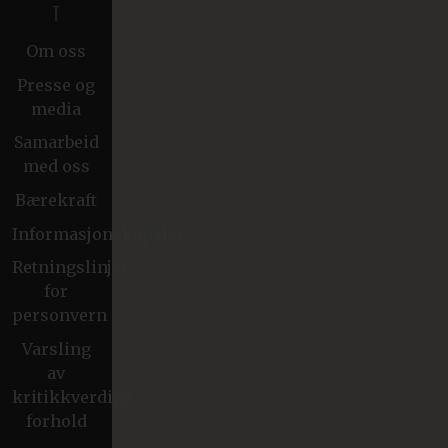
T
Om oss
Presse og
media
Samarbeid
med oss
Bærekraft
Informasjonskapsler
Retningslinjer
for
personvern
Varsling
av
kritikkverdige
forhold