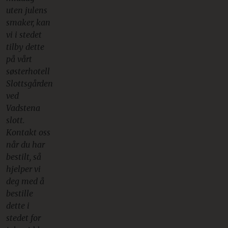
uten julens
smaker, kan
vi i stedet
tilby dette
på vårt
søsterhotell
Slottsgården
ved
Vadstena
slott.
Kontakt oss
når du har
bestilt, så
hjelper vi
deg med å
bestille
dette i
stedet for