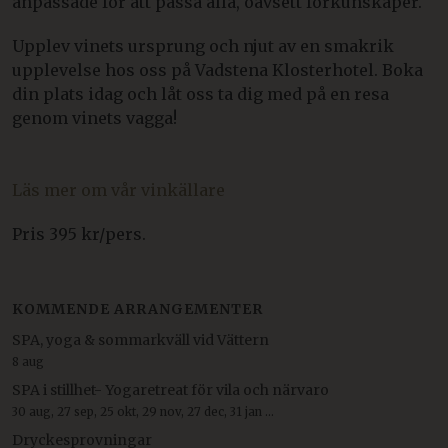
anpassade för att passa alla, oavsett förkunskaper.
Upplev vinets ursprung och njut av en smakrik
upplevelse hos oss på Vadstena Klosterhotel. Boka
din plats idag och låt oss ta dig med på en resa
genom vinets vagga!
Läs mer om vår vinkällare
Pris 395 kr/pers.
KOMMENDE ARRANGEMENTER
SPA, yoga & sommarkväll vid Vättern
8 aug
SPA i stillhet- Yogaretreat för vila och närvaro
30 aug, 27 sep, 25 okt, 29 nov, 27 dec, 31 jan ...
Dryckesprovningar