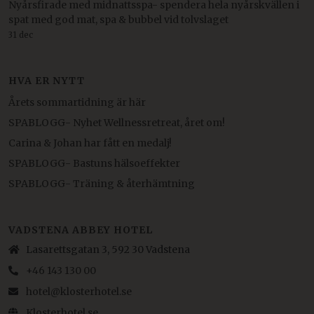
Nyårsfirade med midnattsspa- spendera hela nyårskvällen i
spat med god mat, spa & bubbel vid tolvslaget
31 dec
HVA ER NYTT
Årets sommartidning är här
SPABLOGG- Nyhet Wellnessretreat, året om!
Carina & Johan har fått en medalj!
SPABLOGG- Bastuns hälsoeffekter
SPABLOGG- Träning & återhämtning
VADSTENA ABBEY HOTEL
Lasarettsgatan 3, 592 30 Vadstena
+46 143 130 00
hotel@klosterhotel.se
Klosterhotel.se