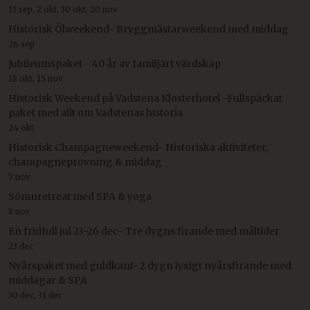
11 sep, 2 okt, 30 okt, 20 nov
Historisk Ölweekend- Bryggmästarweekend med middag
26 sep
Jubileumspaket - 40 år av familjärt värdskap
18 okt, 15 nov
Historisk Weekend på Vadstena Klosterhotel -Fullspäckat
paket med allt om Vadstenas historia
24 okt
Historisk Champagneweekend- Historiska aktiviteter,
champagneprovning & middag
7 nov
Sömnretreat med SPA & yoga
8 nov
En fridfull jul 23-26 dec- Tre dygns firande med måltider
23 dec
Nyårspaket med guldkant- 2 dygn lyxigt nyårsfirande med
middagar & SPA
30 dec, 31 dec