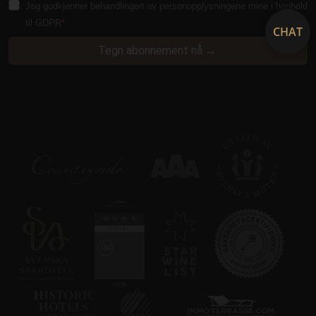
Jeg godkjenner behandlingen av personopplysningene mine i henhold
til GDPR
CHAT
CraftSessionId
Sesjon
Pixel & Tonic Inc.
Tegn abonnement nå →.
www.klosterhotel.se
CraftSessionId
Sesjon
Pixel & Tonic Inc.
.en.klosterhotel.se
bv_jwt
boka.klosterhotel.se
Sesjon
ca-bookvisit-ibe
boka.klosterhotel.se
Sesjon