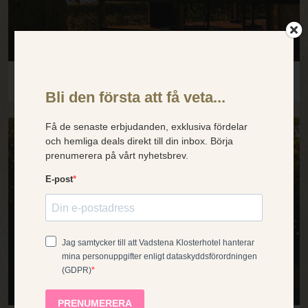
×
SPA, YOGA & SOMMARKVÄLL VID VÄTTERN
Dette nettstedet
bruker
SWEDISH
informasjonskapsler
30 aug
27 sep
25 okt
29 nov
27 dec
31 jan
ENGLISH
...
Vi bruker informasjonskapsler for å forbedre
opplevelsen din. Valget ditt gjelder for våre
GERMAN
nettsteder under domenet klosterhotel.se
DANISH
(inkludert våre språkversjoner og
bestillingssiden). Les mer i
vår
NORWEGIAN
informasjonskapselpolicy
.
FRENCH
GODTA ALLE
AVVIS ALLE