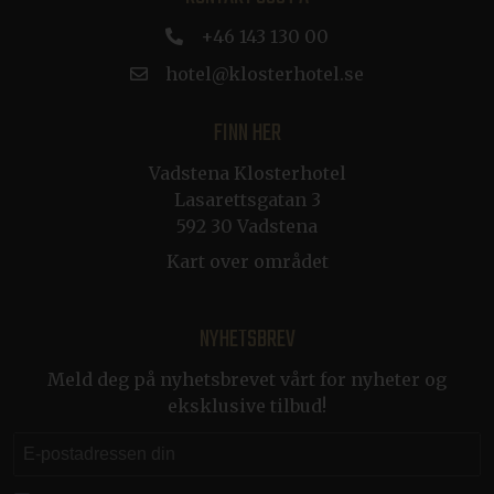
.klosterhotel.se
+46 143 130 00
hotel@klosterhotel.se
FINN HER
CRAFT_CSRF_TOKEN
Sesjon
Cloudflare Inc.
Vadstena Klosterhotel
.de.klosterhotel.se
Lasarettsgatan 3
592 30 Vadstena
buid
1 år
Microsoft Corporation
.dep-x.com
Kart over området
NYHETSBREV
CRAFT_CSRF_TOKEN
Sesjon
Cloudflare Inc.
.nb.klosterhotel.se
Meld deg på nyhetsbrevet vårt for nyheter og
eksklusive tilbud!
__cf_bm
29
Cloudflare Inc.
minutter
.vimeo.com
54
sekunder