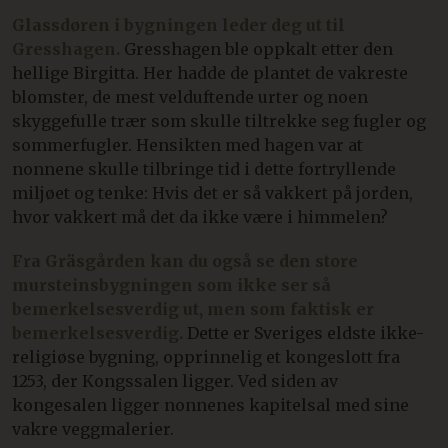
Glassdøren i bygningen leder deg ut til
Gresshagen.
Gresshagen ble oppkalt etter den
hellige Birgitta. Her hadde de plantet de vakreste
blomster, de mest velduftende urter og noen
skyggefulle trær som skulle tiltrekke seg fugler og
sommerfugler. Hensikten med hagen var at
nonnene skulle tilbringe tid i dette fortryllende
miljøet og tenke: Hvis det er så vakkert på jorden,
hvor vakkert må det da ikke være i himmelen?
Fra Gräsgården kan du også se den store
mursteinsbygningen som ikke ser så
bemerkelsesverdig ut, men som faktisk er
bemerkelsesverdig.
Dette er Sveriges eldste ikke-
religiøse bygning, opprinnelig et kongeslott fra
1253, der Kongssalen ligger. Ved siden av
kongesalen ligger nonnenes kapitelsal med sine
vakre veggmalerier.