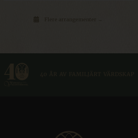
.vimeo.com
54
sekunder
Flere arrangementer →
CraftSessionId
Sesjon
Pixel & Tonic Inc.
www.klosterhotel.se
CraftSessionId
Sesjon
Pixel & Tonic Inc.
.en.klosterhotel.se
bv_jwt
boka.klosterhotel.se
Sesjon
ca-bookvisit-ibe
boka.klosterhotel.se
Sesjon