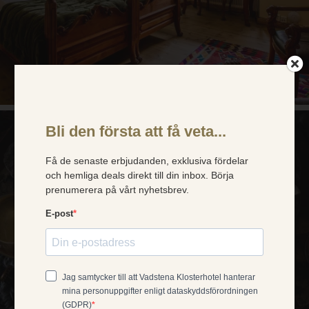
×
Dette nettstedet
bruker
SWEDISH
informasjonskapsler
ENGLISH
Vi bruker informasjonskapsler for å forbedre
opplevelsen din. Valget ditt gjelder for våre
GERMAN
nettsteder under domenet klosterhotel.se
DANISH
(inkludert våre språkversjoner og
bestillingssiden). Les mer i
vår
NORWEGIAN
informasjonskapselpolicy
.
FRENCH
GODTA ALLE