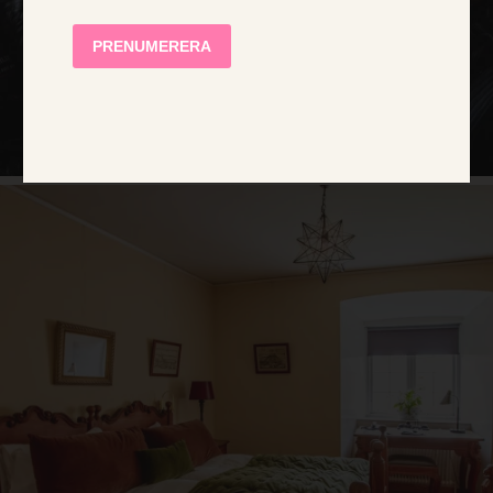
AVVIS ALLE
VIS DETALJER
STRENGT NØDVENDIG
YTELSE
MÅLRETTING
FUNKSJONALITET
UGRADERT
Strengt nødvendig
Ytelse
Målretting
Funksjonalitet
Ugradert
Strengt nødvendige informasjonskapsler tillater
kjernefunksjoner på nettstedet, som