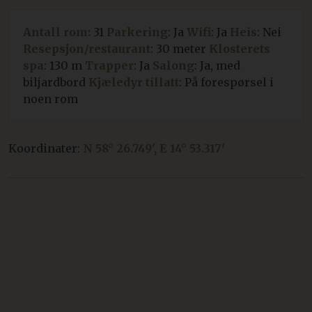
Antall rom:
31
Parkering
: Ja
Wifi
: Ja
Heis
: Nei
Resepsjon/restaurant
: 30 meter
Klosterets
spa
: 130 m
Trapper
: Ja
Salong
: Ja, med
biljardbord
Kjæledyr tillatt
: På forespørsel i
noen rom
Koordinater:
N 58° 26.749', E 14° 53.317'