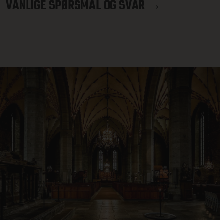
VANLIGE SPØRSMÅL OG SVAR →