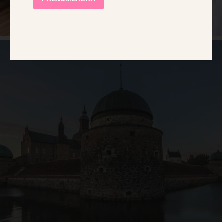
VIS DETALJER
STRENGT NØDVENDIG
YTELSE
MÅLRETTING
FUNKSJONALITET
UGRADERT
Strengt nødvendig
Ytelse
Målretting
Funksjonalitet
Ugradert
Strengt nødvendige informasjonskapsler tillater
kjernefunksjoner på nettstedet, som
brukerinnlogging og kontoadministrasjon.
Nettstedet kan ikke brukes riktig uten strengt
nødvendige informasjonskapsler.