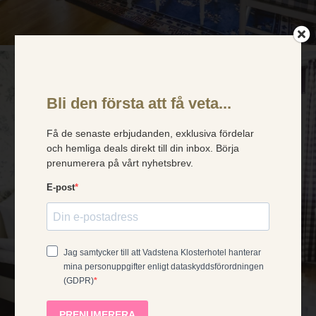
×
Dette nettstedet
bruker
SWEDISH
informasjonskapsler
ENGLISH
Vi bruker informasjonskapsler for å forbedre
opplevelsen din. Valget ditt gjelder for våre
GERMAN
nettsteder under domenet klosterhotel.se
DANISH
(inkludert våre språkversjoner og
bestillingssiden). Les mer i
vår
NORWEGIAN
informasjonskapselpolicy
.
FRENCH
GODTA ALLE
AVVIS ALLE