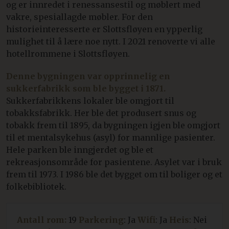
og er innredet i renessansestil og møblert med
vakre, spesiallagde møbler. For den
historieinteresserte er Slottsfløyen en ypperlig
mulighet til å lære noe nytt. I 2021 renoverte vi alle
hotellrommene i Slottsfløyen.
Denne bygningen var opprinnelig en
sukkerfabrikk som ble bygget i 1871.
Sukkerfabrikkens lokaler ble omgjort til
tobakksfabrikk. Her ble det produsert snus og
tobakk frem til 1895, da bygningen igjen ble omgjort
til et mentalsykehus (asyl) for mannlige pasienter.
Hele parken ble inngjerdet og ble et
rekreasjonsområde for pasientene. Asylet var i bruk
frem til 1973. I 1986 ble det bygget om til boliger og et
folkebibliotek.
Antall rom:
19
Parkering
: Ja
Wifi
: Ja
Heis
: Nei