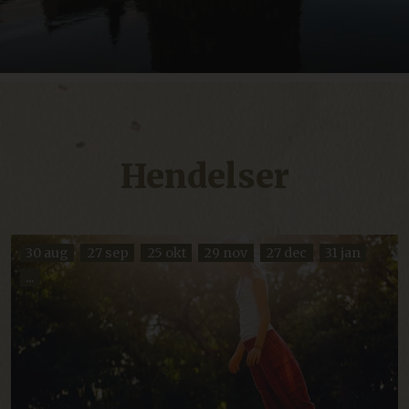
Navn
Forsørger / Domene
Utløpsdato
imbox-consent
imbox.io
Sesjon
d3p_e.gif
mkt.dep-x.com
Sesjon
Hendelser
30 aug
27 sep
25 okt
29 nov
27 dec
31 jan
...
ARRAffinity
Sesjon
Microsoft Corporation
resources.citybreak.com
Googles personvernregler