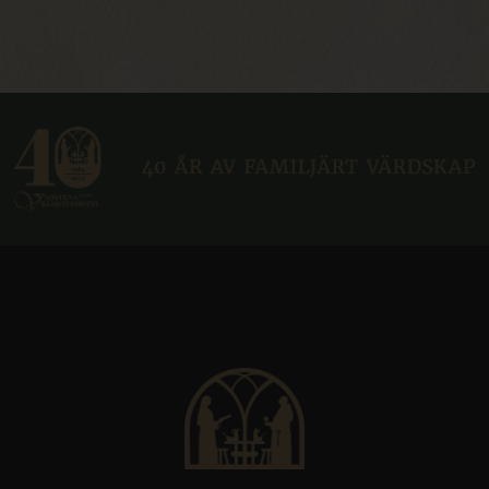
CraftSessionId
Sesjon
Pixel & Tonic Inc.
www.klosterhotel.se
CraftSessionId
Sesjon
Pixel & Tonic Inc.
.en.klosterhotel.se
bv_jwt
boka.klosterhotel.se
Sesjon
ca-bookvisit-ibe
boka.klosterhotel.se
Sesjon